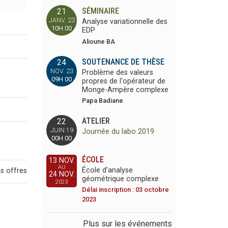
SÉMINAIRE
21
JANV. 23
Analyse variationnelle des
10H 00
EDP
Alioune BA
SOUTENANCE DE THÈSE
24
NOV. 23
Problème des valeurs
09H 00
propres de l'opérateur de
Monge-Ampère complexe
Papa Badiane
ATELIER
22
JUIN 19
Journée du labo 2019
00H 00
ÉCOLE
13 NOV.
AU
École d’analyse
es offres
24 NOV.
géométrique complexe
2023
Délai inscription : 03 octobre
2023
Plus sur les événements