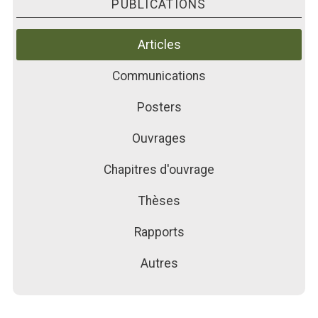
PUBLICATIONS
PUBLICATIONS
ACTUALITÉS
Articles
FORMATIONS
Communications
Posters
Ouvrages
Chapitres d'ouvrage
Thèses
Rapports
Autres