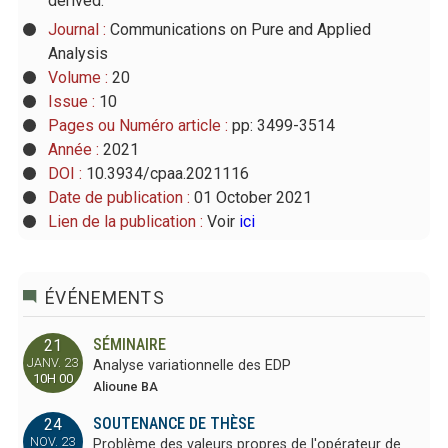
derived.
Journal :
Communications on Pure and Applied
Analysis
Volume :
20
Issue :
10
Pages ou Numéro article :
pp: 3499-3514
Année :
2021
DOI :
10.3934/cpaa.2021116
Date de publication :
01 October 2021
Lien de la publication :
Voir
ici
ÉVÉNEMENTS
SÉMINAIRE
21
JANV. 23
Analyse variationnelle des EDP
10H 00
Alioune BA
SOUTENANCE DE THÈSE
24
NOV. 23
Problème des valeurs propres de l'opérateur de