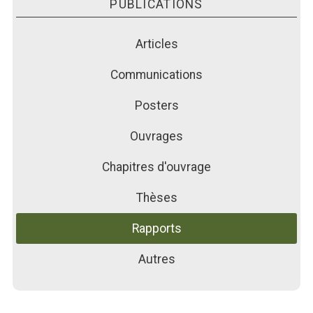
PUBLICATIONS
PUBLICATIONS
ACTUALITÉS
Articles
FORMATIONS
Communications
Posters
Ouvrages
Chapitres d'ouvrage
Thèses
Rapports
Autres